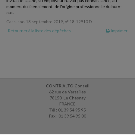
invitait le salarié, si l'employeur n'avait pas connaissance, au
moment du licenciement, de l'origine professionnelle du burn-
out.
Cass. soc. 18 septembre 2019, n° 18-12910 D
Retourner à la liste des dépêches
Imprimer
CONTR'ALTO Conseil
62 rue de Versailles
78150 Le Chesnay
FRANCE
Tél : 01 39 54 95 95
Fax : 01 39 54 95 00