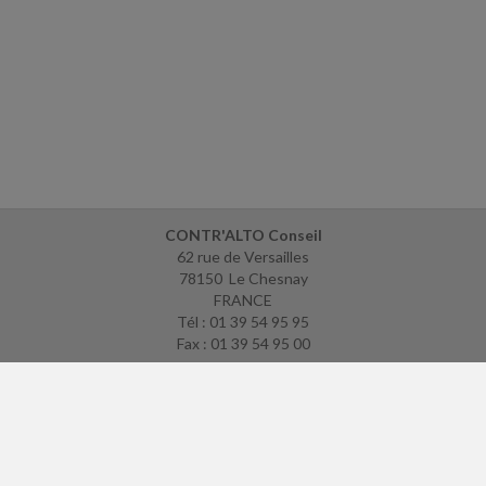
CONTR'ALTO Conseil
62 rue de Versailles
78150 Le Chesnay
FRANCE
Tél : 01 39 54 95 95
Fax : 01 39 54 95 00
ACCUEIL
PLAN
MENTIONS LÉGALES
CONTACT