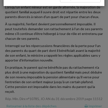
Lorsqu'un enfant mineur est en garde alternée, la majoration de
quotient familial auquel il ouvre droit est répartie entre les deux
parents divorcés à raison d'un quart de part pour chacun d'eux.
À sa majorité, l'enfant devient personnellement imposable. Il
peut toutefois demander son rattachement à l'un de ses parents
même s'il continue d'être hébergé à tour de rôle et entretenu par
chacun de ses parents.
Interrogé sur les répercussions financières de la perte pour l'un
des parents du quart de part dont il bénéficiait avant la majorité
de son enfant, le ministre a rappelé les règles applicables sans y
apporter d'information nouvelle.
En pratique, le parent qui ne bénéficie pas du rattachement n'a
plus droit à une majoration du quotient familial mais peut déduire
de son revenu imposable la pension alimentaire qu'il verse pour
l'entretien de son enfant majeur jusqu'à un certain plafond.
Cette pension est imposable dans les mains du parent qui la
reçoit.
Rép. Min. Dirx n°10785, JO AN du 31 décembre 2019 page 11512
Retourner à la liste des dépêches
Imprimer