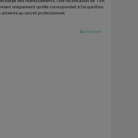
la décharge des redressements. Une rectification de TVA
onnant uniquement qu'elle correspondait à l'acquisition
s atteinte au secret professionnel.
Imprimer