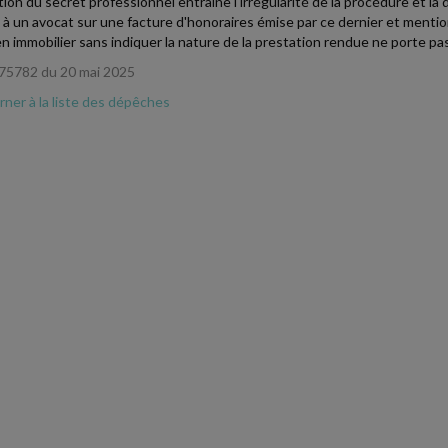
ation du secret professionnel entraîne l'irrégularité de la procédure et 
e à un avocat sur une facture d'honoraires émise par ce dernier et menti
en immobilier sans indiquer la nature de la prestation rendue ne porte pa
75782 du 20 mai 2025
ner à la liste des dépêches