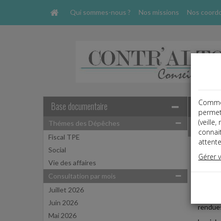
Qui sommes-nous ?
Nos missions
Nos coord
Comme t
Base documentaire
permet
(veille
Thémes des Dépêches
Dépêche
connai
Fiscal TPE
attente
Social
Fiscal
Gérer 
Date: 
Vie des affaires
SECR
Consultation par mois
Juillet 2026
Au cour
Juin 2026
rendues
Mai 2026