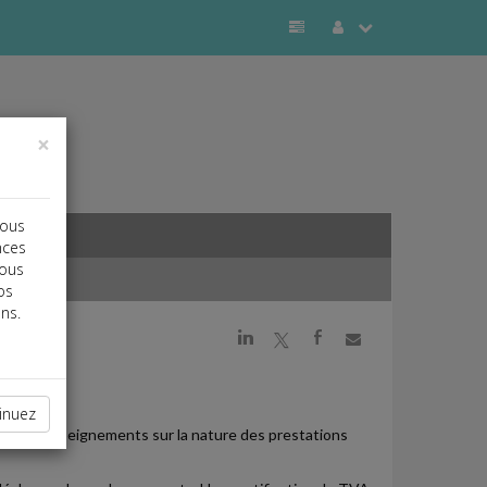
×
vous
nces
vous
os
ns.
j
a
b
inuez
der de renseignements sur la nature des prestations