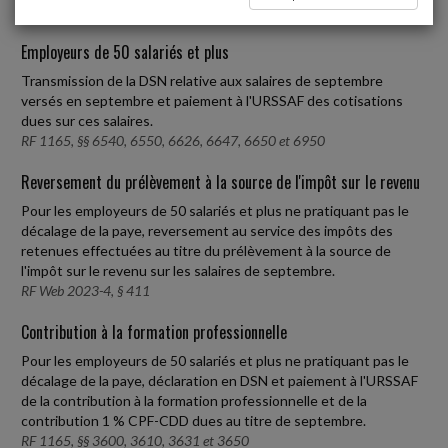
Employeurs de 50 salariés et plus
Transmission de la DSN relative aux salaires de septembre
versés en septembre et paiement à l'URSSAF des cotisations
dues sur ces salaires.
RF 1165, §§ 6540, 6550, 6626, 6647, 6650 et 6950
Reversement du prélèvement à la source de l'impôt sur le revenu
Pour les employeurs de 50 salariés et plus ne pratiquant pas le
décalage de la paye, reversement au service des impôts des
retenues effectuées au titre du prélèvement à la source de
l'impôt sur le revenu sur les salaires de septembre.
RF Web 2023-4, § 411
Contribution à la formation professionnelle
Pour les employeurs de 50 salariés et plus ne pratiquant pas le
décalage de la paye, déclaration en DSN et paiement à l'URSSAF
de la contribution à la formation professionnelle et de la
contribution 1 % CPF-CDD dues au titre de septembre.
RF 1165, §§ 3600, 3610, 3631 et 3650