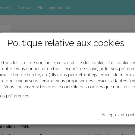
onnées
Contact
Nos communiqués
Politique relative aux cookies
ous les sites de confiance, ce site utilise des cookies. Les cookies 
tent de vous connecter en tout sécurité, de sauvegarder vos préfére
, newsletter, recherche, etc.). Ils nous permettent également de mieux 
s
tre pour mieux vous servir et vous proposer des services adaptés à v
s. Vous conserverez toujours le contrôle des cookies que nous utiliso
 Paye
vos préférences
2019-10-23
R LA NORME 2020 DE LA DSN
Acceptez et cont
le 25 septembre 2019, les employeurs et les déclarants peuvent effect
nts pilotes DSN.