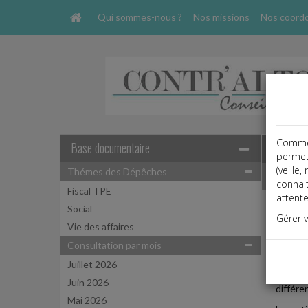
Qui sommes-nous ?
Nos missions
Nos coord
Comme t
Base documentaire
permet
(veille
Thémes des Dépêches
Dépêche
connai
Fiscal TPE
attente
Social
Social,
Gérer 
Date: 
Vie des affaires
TESTE
Consultation par mois
Juillet 2026
Depuis 
Juin 2026
différe
Mai 2026