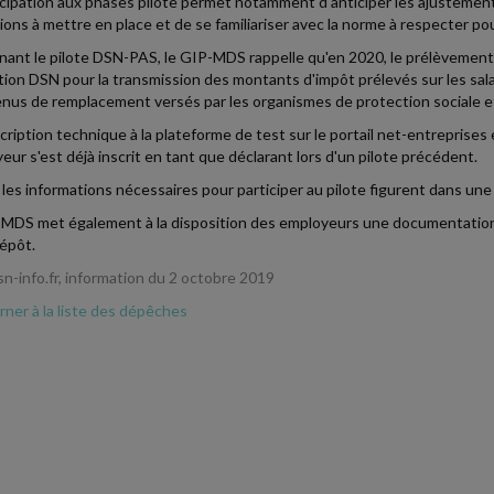
icipation aux phases pilote permet notamment d'anticiper les ajustement
ions à mettre en place et de se familiariser avec la norme à respecter pou
ant le pilote DSN-PAS, le GIP-MDS rappelle qu'en 2020, le prélèvement à 
tion DSN pour la transmission des montants d'impôt prélevés sur les salai
enus de remplacement versés par les organismes de protection sociale 
cription technique à la plateforme de test sur le portail net-entreprises 
yeur s'est déjà inscrit en tant que déclarant lors d'un pilote précédent.
les informations nécessaires pour participer au pilote figurent dans une
MDS met également à la disposition des employeurs une documentation su
épôt.
-info.fr, information du 2 octobre 2019
ner à la liste des dépêches