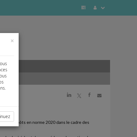
×
vous
nces
vous
os
ns.
j
a
b
inuez
uer les dépôts en norme 2020 dans le cadre des