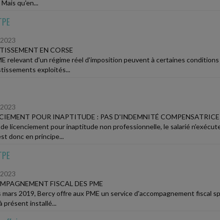
 Mais qu'en...
TPE
/2023
TISSEMENT EN CORSE
E relevant d'un régime réel d'imposition peuvent à certaines conditions 
stissements exploités...
/2023
CIEMENT POUR INAPTITUDE : PAS D'INDEMNITÉ COMPENSATRICE
 de licenciement pour inaptitude non professionnelle, le salarié n'exéc
est donc en principe...
TPE
/2023
MPAGNEMENT FISCAL DES PME
 mars 2019, Bercy offre aux PME un service d'accompagnement fiscal spéci
 présent installé...