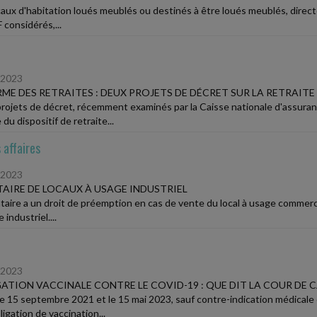
caux d'habitation loués meublés ou destinés à être loués meublés, directe
F considérés,...
/2023
ME DES RETRAITES : DEUX PROJETS DE DÉCRET SUR LA RETRAIT
rojets de décret, récemment examinés par la Caisse nationale d'assuranc
du dispositif de retraite...
 affaires
/2023
AIRE DE LOCAUX À USAGE INDUSTRIEL
ataire a un droit de préemption en cas de vente du local à usage commercia
 industriel....
/2023
ATION VACCINALE CONTRE LE COVID-19 : QUE DIT LA COUR DE 
le 15 septembre 2021 et le 15 mai 2023, sauf contre-indication médicale 
igation de vaccination...