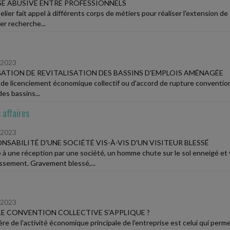
E ABUSIVE ENTRE PROFESSIONNELS
lier fait appel à différents corps de métiers pour réaliser l'extension de
ier recherche...
/2023
ATION DE REVITALISATION DES BASSINS D'EMPLOIS AMÉNAGÉE
 de licenciement économique collectif ou d'accord de rupture conventionne
es bassins...
 affaires
/2023
NSABILITÉ D'UNE SOCIÉTÉ VIS-À-VIS D'UN VISITEUR BLESSÉ
 à une réception par une société, un homme chute sur le sol enneigé et 
lissement. Gravement blessé,...
/2023
E CONVENTION COLLECTIVE S'APPLIQUE ?
ère de l'activité économique principale de l'entreprise est celui qui perm