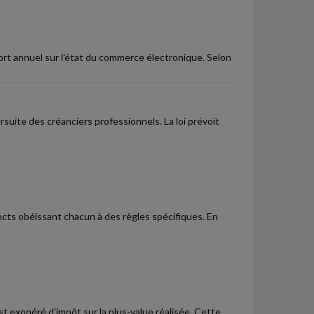
ort annuel sur l'état du commerce électronique. Selon
suite des créanciers professionnels. La loi prévoit
incts obéissant chacun à des règles spécifiques. En
st exonéré d'impôt sur la plus-value réalisée. Cette