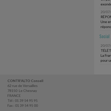
exonéra
20/07
RÉPO
Une ent
répond
Social
20/07
TÉLÉT
La Fran
pour u
CONTR'ALTO Conseil
62 rue de Versailles
78150 Le Chesnay
FRANCE
Tél : 01 39 54 95 95
Fax : 01 39 54 95 00