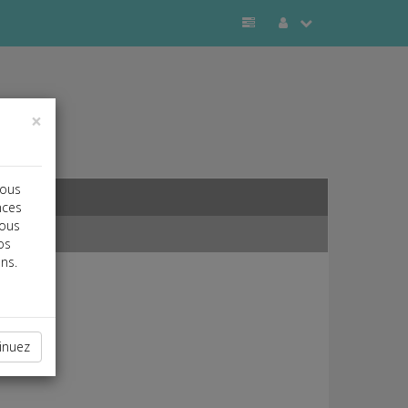
×
vous
nces
vous
os
ns.
inuez