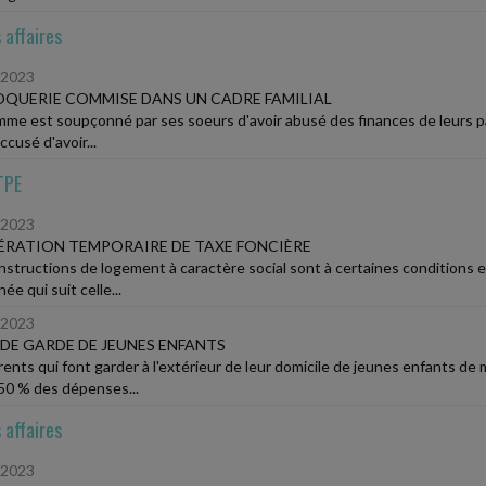
 affaires
/2023
QUERIE COMMISE DANS UN CADRE FAMILIAL
me est soupçonné par ses soeurs d'avoir abusé des finances de leurs paren
accusé d'avoir...
TPE
/2023
RATION TEMPORAIRE DE TAXE FONCIÈRE
nstructions de logement à caractère social sont à certaines conditions 
née qui suit celle...
/2023
 DE GARDE DE JEUNES ENFANTS
rents qui font garder à l'extérieur de leur domicile de jeunes enfants de
 50 % des dépenses...
 affaires
/2023