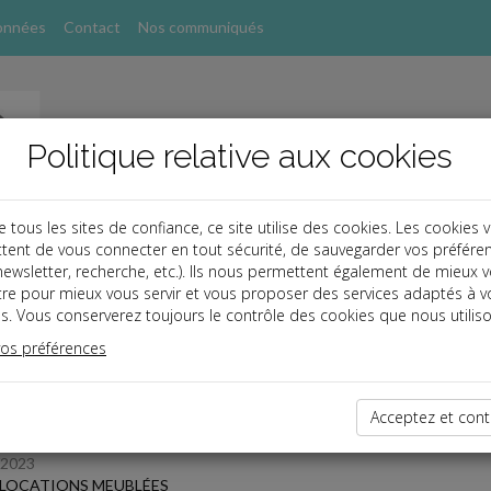
onnées
Contact
Nos communiqués
Politique relative aux cookies
ous les sites de confiance, ce site utilise des cookies. Les cookies 
tent de vous connecter en tout sécurité, de sauvegarder vos préfére
, newsletter, recherche, etc.). Ils nous permettent également de mieux 
s
tre pour mieux vous servir et vous proposer des services adaptés à v
s. Vous conserverez toujours le contrôle des cookies que nous utiliso
 des dernières dépêches
vos préférences
Acceptez et cont
TPE
/2023
T LOCATIONS MEUBLÉES