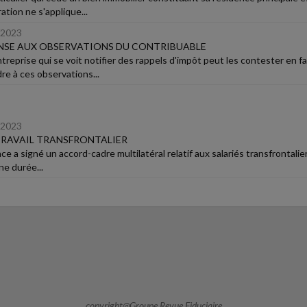
tion ne s'applique...
/2023
NSE AUX OBSERVATIONS DU CONTRIBUABLE
reprise qui se voit notifier des rappels d'impôt peut les contester en fai
re à ces observations...
/2023
RAVAIL TRANSFRONTALIER
ce a signé un accord-cadre multilatéral relatif aux salariés transfrontalier
ne durée...
copyright@Groupe Revue Fiduciaire