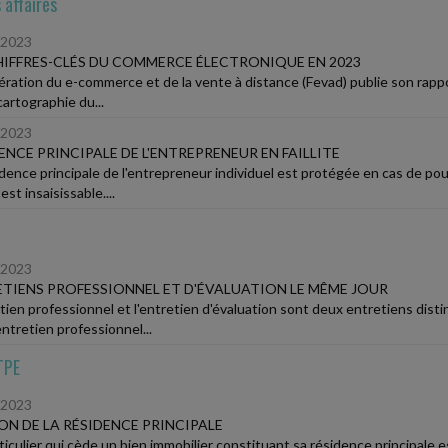
 affaires
/2023
HIFFRES-CLÉS DU COMMERCE ÉLECTRONIQUE EN 2023
ération du e-commerce et de la vente à distance (Fevad) publie son rapp
cartographie du...
/2023
ENCE PRINCIPALE DE L'ENTREPRENEUR EN FAILLITE
idence principale de l'entrepreneur individuel est protégée en cas de pour
 est insaisissable....
/2023
TIENS PROFESSIONNEL ET D'ÉVALUATION LE MÊME JOUR
etien professionnel et l'entretien d'évaluation sont deux entretiens dist
'entretien professionnel...
TPE
/2023
ON DE LA RÉSIDENCE PRINCIPALE
ticulier qui cède un bien immobilier constituant sa résidence principale e