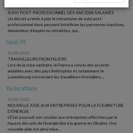
31/05/2022
SUIVI POST-PROFESSIONNEL DES ANCIENS SALARIÉS
Un décret a remis à plat le mécanisme de suivi post-
professionnel dont peuvent bénéficier les personnes inactives,
demandeur d'emploi ou retraitées, qui...
Fiscal TPE
31/05/2022
TRAVAILLEURS FRONTALIERS
Lors de la crise sanitaire, la France a conclu des accords
amiables avec des pays limitrophes et notamment le
Luxembourg concernant les travailleurs frontaliers....
Vie des affaires
31/05/2022
NOUVELLE AIDE AUX ENTREPRISES POUR LA FOURNITURE
D'ÉNERGIE
L'État poursuit son soutien aux entreprises affectées par la
hausse des prix de l'énergie liée à la guerre en Ukraine. Une
nouvelle aide est ainsi mise...