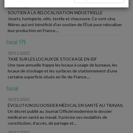
30/11/2022
SOUTIEN À LA RELOCALISATION INDUSTRIELLE
Jouets, horlogerie, vélo, textile et chaussure. Ce sont cinq
filières qui ont bénéficié d'un soutien de l'État pour relocaliser
leur production en France....
Fiscal TPE
30/11/2022
TAXE SUR LES LOCAUX DE STOCKAGE EN IDF
Une taxe annuelle frappe les locaux à usage de bureaux, les
locaux de stockage et les surfaces de stationnement d'une
certaine superficie situés en Ile-de-France....
Social
30/11/2022
ÉVOLUTION DU DOSSIER MÉDICAL EN SANTÉ AU TRAVAIL
Un décret publié au Journal Officiel modernise le dossier
médical en santé au travail. Il précise ses modalités de
constitution, d'accès, de partage et...
29/11/2022