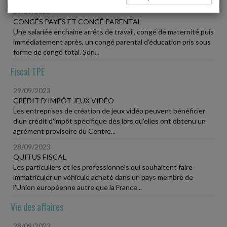
29/09/2023
CONGÉS PAYÉS ET CONGÉ PARENTAL
Une salariée enchaîne arrêts de travail, congé de maternité puis
immédiatement après, un congé parental d'éducation pris sous
forme de congé total. Son...
Fiscal TPE
29/09/2023
CRÉDIT D'IMPÔT JEUX VIDÉO
Les entreprises de création de jeux vidéo peuvent bénéficier
d'un crédit d'impôt spécifique dès lors qu'elles ont obtenu un
agrément provisoire du Centre...
28/09/2023
QUITUS FISCAL
Les particuliers et les professionnels qui souhaitent faire
immatriculer un véhicule acheté dans un pays membre de
l'Union européenne autre que la France...
Vie des affaires
28/09/2023