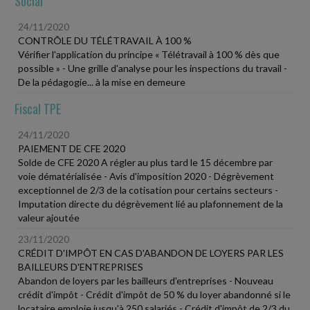
Social
24/11/2020
CONTRÔLE DU TÉLÉTRAVAIL À 100 %
Vérifier l'application du principe « Télétravail à 100 % dès que
possible » - Une grille d'analyse pour les inspections du travail -
De la pédagogie... à la mise en demeure
Fiscal TPE
24/11/2020
PAIEMENT DE CFE 2020
Solde de CFE 2020 A régler au plus tard le 15 décembre par
voie dématérialisée - Avis d'imposition 2020 - Dégrèvement
exceptionnel de 2/3 de la cotisation pour certains secteurs -
Imputation directe du dégrèvement lié au plafonnement de la
valeur ajoutée
23/11/2020
CRÉDIT D'IMPÔT EN CAS D'ABANDON DE LOYERS PAR LES
BAILLEURS D'ENTREPRISES
Abandon de loyers par les bailleurs d'entreprises - Nouveau
crédit d'impôt - Crédit d'impôt de 50 % du loyer abandonné si le
locataire emploie jusqu'à 250 salariés - Crédit d'impôt de 2/3 du