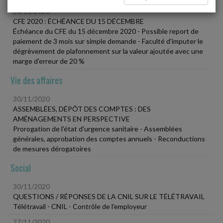
30/11/2020
CFE 2020 : ÉCHÉANCE DU 15 DÉCEMBRE
Échéance du CFE du 15 décembre 2020 - Possible report de
paiement de 3 mois sur simple demande - Faculté d'imputer le
dégrèvement de plafonnement sur la valeur ajoutée avec une
marge d'erreur de 20 %
Vie des affaires
30/11/2020
ASSEMBLÉES, DÉPÔT DES COMPTES : DES
AMÉNAGEMENTS EN PERSPECTIVE
Prorogation de l'état d'urgence sanitaire - Assemblées
générales, approbation des comptes annuels - Reconductions
de mesures dérogatoires
Social
30/11/2020
QUESTIONS / RÉPONSES DE LA CNIL SUR LE TÉLÉTRAVAIL
Télétravail - CNIL - Contrôle de l'employeur
27/11/2020