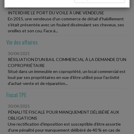
30/04/2021
INTERDIRE LE PORT DU VOILE À UNE VENDEUSE
En 2015, une vendeuse d'un commerce de détail d'habillement
s'était présentée avec un foulard dissimulant ses cheveux, ses
oreilles et son cou. Face à...
Vie des affaires
30/04/2021
RÉSILIATION D'UN BAIL COMMERCIAL À LA DEMANDE D'UN
COPROPRIÉTAIRE
Situé dans un immeuble en copropriété, un local commercial est
loué par ses propriétaires en vue d'être utilisé pour l'activité
d'achat-vente et de réparation...
Fiscal TPE
30/04/2021
PÉNALITÉ FISCALE POUR MANQUEMENT DÉLIBÉRÉ AUX
OBLIGATIONS
Une rectification d'imposition est susceptible d'être assortie
d'une pénalité pour manquement délibéré de 40 % en cas de