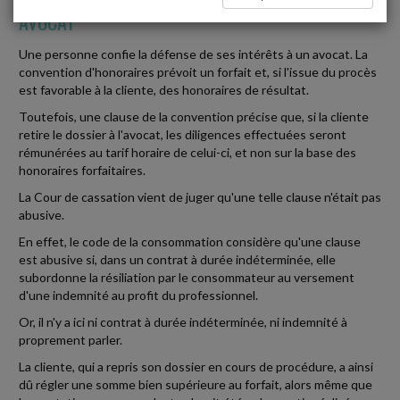
AVOCAT
Une personne confie la défense de ses intérêts à un avocat. La
convention d'honoraires prévoit un forfait et, si l'issue du procès
est favorable à la cliente, des honoraires de résultat.
Toutefois, une clause de la convention précise que, si la cliente
retire le dossier à l'avocat, les diligences effectuées seront
rémunérées au tarif horaire de celui-ci, et non sur la base des
honoraires forfaitaires.
La Cour de cassation vient de juger qu'une telle clause n'était pas
abusive.
En effet, le code de la consommation considère qu'une clause
est abusive si, dans un contrat à durée indéterminée, elle
subordonne la résiliation par le consommateur au versement
d'une indemnité au profit du professionnel.
Or, il n'y a ici ni contrat à durée indéterminée, ni indemnité à
proprement parler.
La cliente, qui a repris son dossier en cours de procédure, a ainsi
dû régler une somme bien supérieure au forfait, alors même que