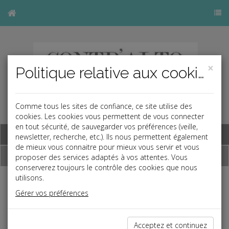
×
Politique relative aux cookies
Comme tous les sites de confiance, ce site utilise des
cookies. Les cookies vous permettent de vous connecter
en tout sécurité, de sauvegarder vos préférences (veille,
Base documentaire
newsletter, recherche, etc.). Ils nous permettent également
de mieux vous connaitre pour mieux vous servir et vous
Dépêches
proposer des services adaptés à vos attentes. Vous
conserverez toujours le contrôle des cookies que nous
utilisons.
j
a
b
Gérer vos préférences
Vie des affaires
Date: 2024-03-20
CONVENTION D'HONORAIRES PROPOSÉE PAR UN
Acceptez et continuez