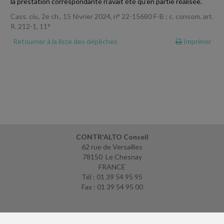
la prestation correspondante n'avait été qu'en partie réalisée.
Cass. civ., 2e ch., 15 février 2024, n° 22-15680 F-B ; c. consom. art.
R. 212-1, 11°
Retourner à la liste des dépêches
Imprimer
CONTR'ALTO Conseil
62 rue de Versailles
78150 Le Chesnay
FRANCE
Tél : 01 39 54 95 95
Fax : 01 39 54 95 00
ACCUEIL