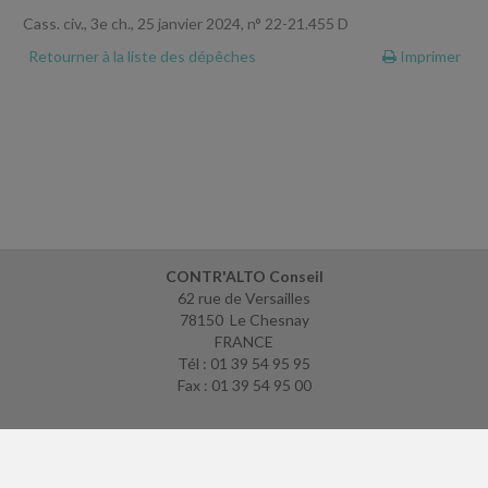
Cass. civ., 3e ch., 25 janvier 2024, n° 22-21.455 D
Retourner à la liste des dépêches
Imprimer
CONTR'ALTO Conseil
62 rue de Versailles
78150 Le Chesnay
FRANCE
Tél : 01 39 54 95 95
Fax : 01 39 54 95 00
ACCUEIL
PLAN