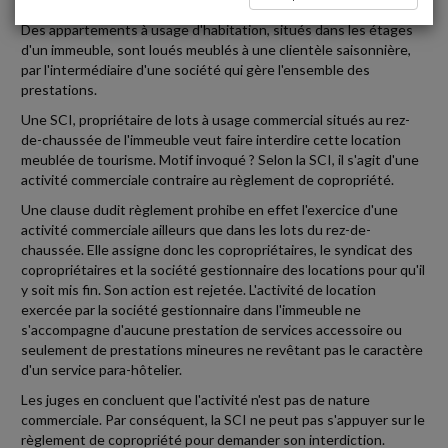
Des appartements à usage d'habitation, situés dans les étages
d'un immeuble, sont loués meublés à une clientèle saisonnière,
par l'intermédiaire d'une société qui gère l'ensemble des
prestations.
Une SCI, propriétaire de lots à usage commercial situés au rez-
de-chaussée de l'immeuble veut faire interdire cette location
meublée de tourisme. Motif invoqué ? Selon la SCI, il s'agit d'une
activité commerciale contraire au règlement de copropriété.
Une clause dudit règlement prohibe en effet l'exercice d'une
activité commerciale ailleurs que dans les lots du rez-de-
chaussée. Elle assigne donc les copropriétaires, le syndicat des
copropriétaires et la société gestionnaire des locations pour qu'il
y soit mis fin. Son action est rejetée. L'activité de location
exercée par la société gestionnaire dans l'immeuble ne
s'accompagne d'aucune prestation de services accessoire ou
seulement de prestations mineures ne revêtant pas le caractère
d'un service para-hôtelier.
Les juges en concluent que l'activité n'est pas de nature
commerciale. Par conséquent, la SCI ne peut pas s'appuyer sur le
règlement de copropriété pour demander son interdiction.