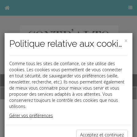
×
Politique relative aux cookies
Comme tous les sites de confiance, ce site utilise des
cookies. Les cookies vous permettent de vous connecter
en tout sécurité, de sauvegarder vos préférences (veille,
Base documentaire
newsletter, recherche, etc.). Ils nous permettent également
de mieux vous connaitre pour mieux vous servir et vous
Dépêches
proposer des services adaptés à vos attentes. Vous
conserverez toujours le contrôle des cookies que nous
utilisons.
j
a
b
Gérer vos préférences
Vie des affaires
Date: 2024-03-26
LOCATION MEUBLÉE TOURISTIQUE
Acceptez et continuez