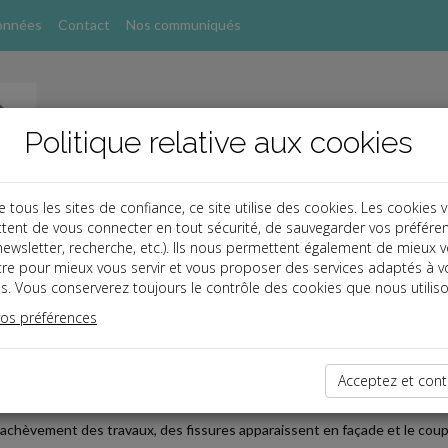
onnées
Contact
Nos communiqués
Politique relative aux cookies
ous les sites de confiance, ce site utilise des cookies. Les cookies 
tent de vous connecter en tout sécurité, de sauvegarder vos préfére
, newsletter, recherche, etc.). Ils nous permettent également de mieux 
s
tre pour mieux vous servir et vous proposer des services adaptés à v
s. Vous conserverez toujours le contrôle des cookies que nous utiliso
 affaires
vos préférences
2024-03-27
NSABILITÉ DE L'ARCHITECTE
Acceptez et cont
le confie à un architecte la mission de réaliser le dossier de permis de c
'achèvement des travaux, des fissures apparaissent en façade et le coup