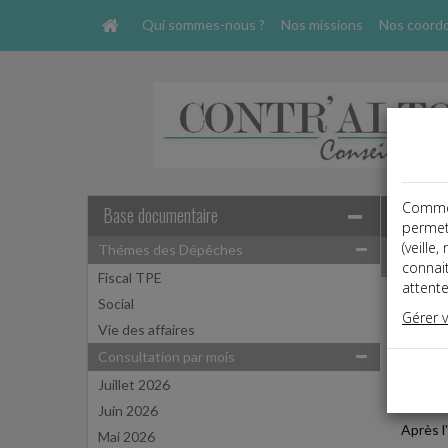
Qui sommes-nous ?
Nos missions
Nos coord
Comme t
Base documentaire
permet
(veille
Thémes des Dépêches
Dépêche
connai
Fiscal TPE
attente
Social
Vie des
Gérer 
Date: 
Vie des affaires
RESPO
Consultation par mois
Juillet 2026
Un coup
Juin 2026
Après l
Mai 2026