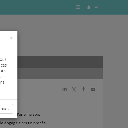
×
vous
nces
vous
os
ns.
j
a
b
inuez
onstruire d'une maison.
le engage alors un procès.