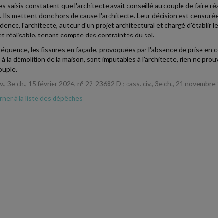
s saisis constatent que l'architecte avait conseillé au couple de faire réa
e. Ils mettent donc hors de cause l'architecte. Leur décision est censurée
udence, l'architecte, auteur d'un projet architectural et chargé d'établir
et réalisable, tenant compte des contraintes du sol.
équence, les fissures en façade, provoquées par l'absence de prise en co
 à la démolition de la maison, sont imputables à l'architecte, rien ne pro
ouple.
iv., 3e ch., 15 février 2024, n° 22-23682 D ; cass. civ., 3e ch., 21 novembr
ner à la liste des dépêches