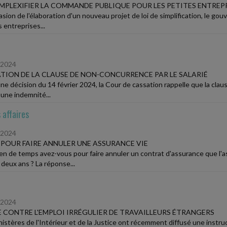
PLEXIFIER LA COMMANDE PUBLIQUE POUR LES PETITES ENTREP
casion de l'élaboration d'un nouveau projet de loi de simplification, le g
 entreprises...
/2024
TION DE LA CLAUSE DE NON-CONCURRENCE PAR LE SALARIÉ
e décision du 14 février 2024, la Cour de cassation rappelle que la clause
 une indemnité...
 affaires
/2024
 POUR FAIRE ANNULER UNE ASSURANCE VIE
n de temps avez-vous pour faire annuler un contrat d'assurance que l'a
 deux ans ? La réponse...
/2024
 CONTRE L'EMPLOI IRRÉGULIER DE TRAVAILLEURS ÉTRANGERS
istères de l'Intérieur et de la Justice ont récemment diffusé une instructi