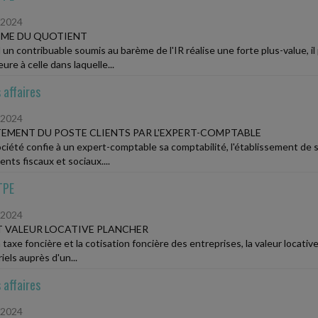
/2024
ÈME DU QUOTIENT
un contribuable soumis au barème de l'IR réalise une forte plus-value, i
ure à celle dans laquelle...
 affaires
/2024
EMENT DU POSTE CLIENTS PAR L'EXPERT-COMPTABLE
ciété confie à un expert-comptable sa comptabilité, l'établissement de 
nts fiscaux et sociaux....
TPE
/2024
T VALEUR LOCATIVE PLANCHER
 taxe foncière et la cotisation foncière des entreprises, la valeur locativ
iels auprès d'un...
 affaires
/2024