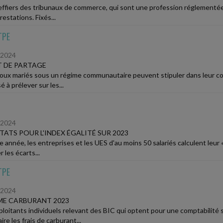
effiers des tribunaux de commerce, qui sont une profession réglementée
restations. Fixés...
TPE
/2024
 DE PARTAGE
oux mariés sous un régime communautaire peuvent stipuler dans leur con
é à prélever sur les...
/2024
TATS POUR L'INDEX ÉGALITÉ SUR 2023
année, les entreprises et les UES d'au moins 50 salariés calculent leur «
r les écarts...
TPE
/2024
ME CARBURANT 2023
ploitants individuels relevant des BIC qui optent pour une comptabilité
aire les frais de carburant...