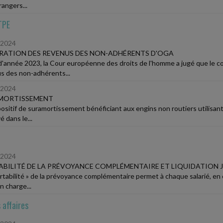
angers...
TPE
/2024
ATION DES REVENUS DES NON-ADHÉRENTS D'OGA
 d'année 2023, la Cour européenne des droits de l'homme a jugé que le co
s des non-adhérents...
/2024
MORTISSEMENT
positif de suramortissement bénéficiant aux engins non routiers utilisant
é dans le...
/2024
BILITÉ DE LA PRÉVOYANCE COMPLÉMENTAIRE ET LIQUIDATION J
ortabilité » de la prévoyance complémentaire permet à chaque salarié, en c
n charge...
 affaires