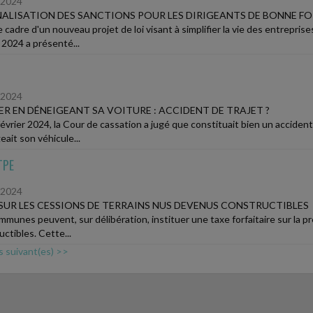
/2024
ALISATION DES SANCTIONS POUR LES DIRIGEANTS DE BONNE FO
e cadre d'un nouveau projet de loi visant à simplifier la vie des entrepri
 2024 a présenté...
/2024
R EN DÉNEIGEANT SA VOITURE : ACCIDENT DE TRAJET ?
évrier 2024, la Cour de cassation a jugé que constituait bien un accident d
ait son véhicule...
TPE
/2024
SUR LES CESSIONS DE TERRAINS NUS DEVENUS CONSTRUCTIBLES
mmunes peuvent, sur délibération, instituer une taxe forfaitaire sur la p
ctibles. Cette...
s suivant(es) >>