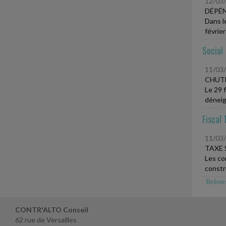
12/03
DÉPÉN
Dans l
février
Social
11/03
CHUTE
Le 29 f
déneige
Fiscal 
11/03
TAXE 
Les co
constru
Brève
CONTR'ALTO Conseil
62 rue de Versailles