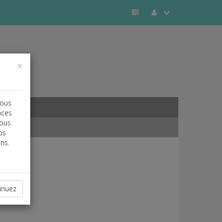
×
vous
nces
vous
os
ns.
inuez