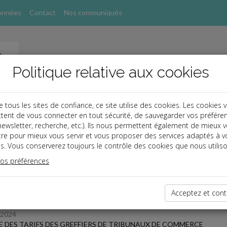
onnées
Contact
Nos communiqués
Politique relative aux cookies
ous les sites de confiance, ce site utilise des cookies. Les cookies 
tent de vous connecter en tout sécurité, de sauvegarder vos préfére
, newsletter, recherche, etc.). Ils nous permettent également de mieux 
s
tre pour mieux vous servir et vous proposer des services adaptés à v
s. Vous conserverez toujours le contrôle des cookies que nous utiliso
 des dernières dépêches
vos préférences
Acceptez et cont
 affaires
/2024
E DES TARIFS DES GREFFIERS DE TRIBUNAUX DE COMMERCE