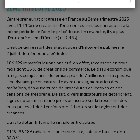
2EME TRIMESTRE 2025
L'entrepreneuriat progresse en France au 2éme trimestre 2025
avec 11,11 % de créations d'entreprises en plus par rapport à la
même période de l'année précédente. En revanche, il y a plus
d'entreprises en difficulté (+ 12,4 %).
C'est ce qui ressort des statistiques d'Infogreffe publiées le
2 juillet dernier pour la période.
186 499 immatriculations ont été, en effet, recensées en trois
mois dont 15 % de créations de commerce. Le tissu économique
français compte ainsi désormais plus de 7 millions d'entreprises.
Une dynamique en contraste avec une augmentation des
radiations, des ouvertures de procédures collectives et des
tensions de trésorerie. De fait, divers indicateurs se détériorent,
signes notamment d'une pression accrue sur la trésorerie des
entreprises et des tensions persistantes sur le règlement des
créances.
Dans le détail, Infogreffe signale entre autres :
#149; 96 186 radiations sur le trimestre, soit une hausse de +
33,3 %.