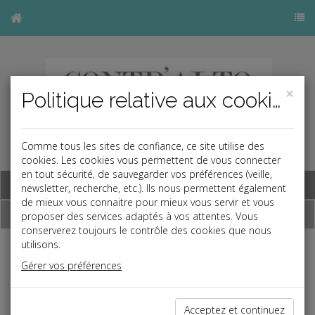
×
Politique relative aux cookies
Comme tous les sites de confiance, ce site utilise des
cookies. Les cookies vous permettent de vous connecter
en tout sécurité, de sauvegarder vos préférences (veille,
Base documentaire
newsletter, recherche, etc.). Ils nous permettent également
de mieux vous connaitre pour mieux vous servir et vous
Dépêches
proposer des services adaptés à vos attentes. Vous
conserverez toujours le contrôle des cookies que nous
utilisons.
j
a
b
Gérer vos préférences
Vie des affaires
Date: 2025-07-28
ENTREPRENEURIAT DYNAMIQUE EN FRANCE AU
Acceptez et continuez