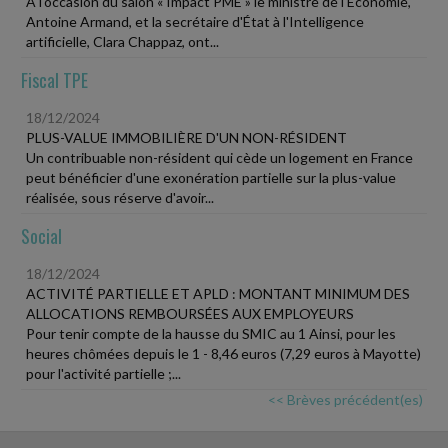
À l'occasion du salon « Impact PME » le ministre de l'Économie,
Antoine Armand, et la secrétaire d'État à l'Intelligence
artificielle, Clara Chappaz, ont...
Fiscal TPE
18/12/2024
PLUS-VALUE IMMOBILIÈRE D'UN NON-RÉSIDENT
Un contribuable non-résident qui cède un logement en France
peut bénéficier d'une exonération partielle sur la plus-value
réalisée, sous réserve d'avoir...
Social
18/12/2024
ACTIVITÉ PARTIELLE ET APLD : MONTANT MINIMUM DES
ALLOCATIONS REMBOURSÉES AUX EMPLOYEURS
Pour tenir compte de la hausse du SMIC au 1 Ainsi, pour les
heures chômées depuis le 1 - 8,46 euros (7,29 euros à Mayotte)
pour l'activité partielle ;...
<< Brèves précédent(es)