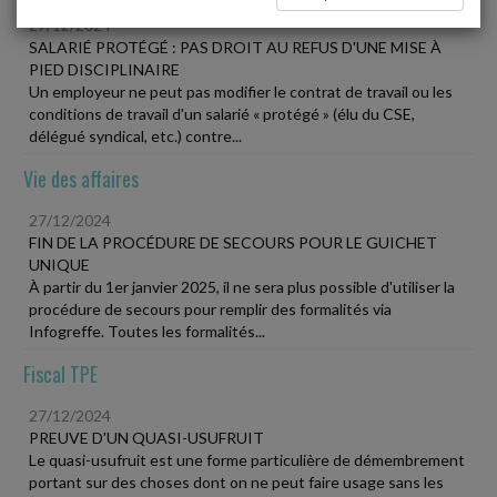
27/12/2024
SALARIÉ PROTÉGÉ : PAS DROIT AU REFUS D'UNE MISE À
PIED DISCIPLINAIRE
Un employeur ne peut pas modifier le contrat de travail ou les
conditions de travail d'un salarié « protégé » (élu du CSE,
délégué syndical, etc.) contre...
Vie des affaires
27/12/2024
FIN DE LA PROCÉDURE DE SECOURS POUR LE GUICHET
UNIQUE
À partir du 1er janvier 2025, il ne sera plus possible d'utiliser la
procédure de secours pour remplir des formalités via
Infogreffe. Toutes les formalités...
Fiscal TPE
27/12/2024
PREUVE D'UN QUASI-USUFRUIT
Le quasi-usufruit est une forme particulière de démembrement
portant sur des choses dont on ne peut faire usage sans les