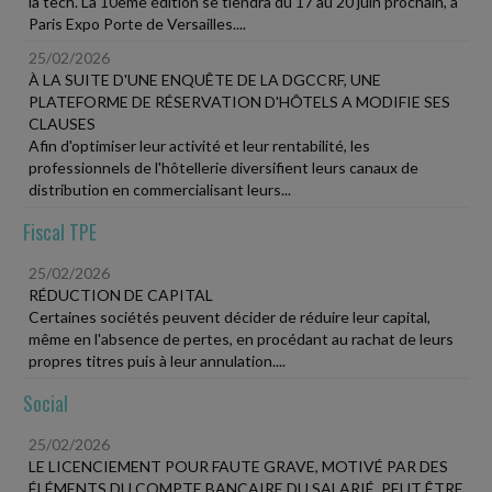
la tech. La 10ème édition se tiendra du 17 au 20 juin prochain, à
Paris Expo Porte de Versailles....
25/02/2026
À LA SUITE D'UNE ENQUÊTE DE LA DGCCRF, UNE
PLATEFORME DE RÉSERVATION D'HÔTELS A MODIFIE SES
CLAUSES
Afin d'optimiser leur activité et leur rentabilité, les
professionnels de l'hôtellerie diversifient leurs canaux de
distribution en commercialisant leurs...
Fiscal TPE
25/02/2026
RÉDUCTION DE CAPITAL
Certaines sociétés peuvent décider de réduire leur capital,
même en l'absence de pertes, en procédant au rachat de leurs
propres titres puis à leur annulation....
Social
25/02/2026
LE LICENCIEMENT POUR FAUTE GRAVE, MOTIVÉ PAR DES
ÉLÉMENTS DU COMPTE BANCAIRE DU SALARIÉ, PEUT ÊTRE