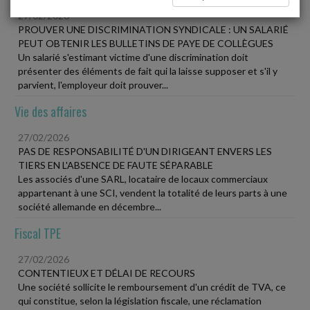
27/02/2026
PROUVER UNE DISCRIMINATION SYNDICALE : UN SALARIÉ
PEUT OBTENIR LES BULLETINS DE PAYE DE COLLÈGUES
Un salarié s'estimant victime d'une discrimination doit
présenter des éléments de fait qui la laisse supposer et s'il y
parvient, l'employeur doit prouver...
Vie des affaires
27/02/2026
PAS DE RESPONSABILITÉ D'UN DIRIGEANT ENVERS LES
TIERS EN L'ABSENCE DE FAUTE SÉPARABLE
Les associés d'une SARL, locataire de locaux commerciaux
appartenant à une SCI, vendent la totalité de leurs parts à une
société allemande en décembre...
Fiscal TPE
27/02/2026
CONTENTIEUX ET DÉLAI DE RECOURS
Une société sollicite le remboursement d'un crédit de TVA, ce
qui constitue, selon la législation fiscale, une réclamation