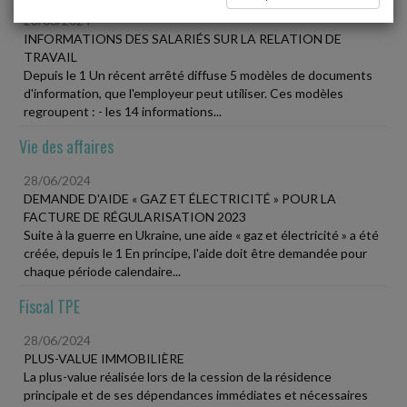
28/06/2024
INFORMATIONS DES SALARIÉS SUR LA RELATION DE
TRAVAIL
Depuis le 1 Un récent arrêté diffuse 5 modèles de documents
d'information, que l'employeur peut utiliser. Ces modèles
regroupent : - les 14 informations...
Vie des affaires
28/06/2024
DEMANDE D'AIDE « GAZ ET ÉLECTRICITÉ » POUR LA
FACTURE DE RÉGULARISATION 2023
Suite à la guerre en Ukraine, une aide « gaz et électricité » a été
créée, depuis le 1 En principe, l'aide doit être demandée pour
chaque période calendaire...
Fiscal TPE
28/06/2024
PLUS-VALUE IMMOBILIÈRE
La plus-value réalisée lors de la cession de la résidence
principale et de ses dépendances immédiates et nécessaires