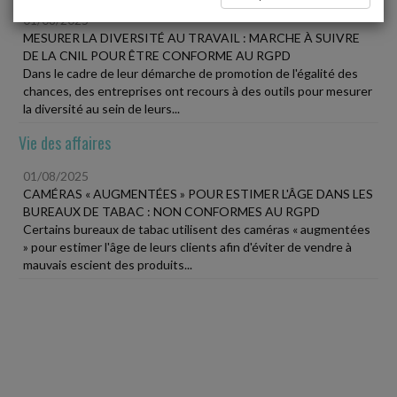
01/08/2025
MESURER LA DIVERSITÉ AU TRAVAIL : MARCHE À SUIVRE
DE LA CNIL POUR ÊTRE CONFORME AU RGPD
Dans le cadre de leur démarche de promotion de l'égalité des
chances, des entreprises ont recours à des outils pour mesurer
la diversité au sein de leurs...
Vie des affaires
01/08/2025
CAMÉRAS « AUGMENTÉES » POUR ESTIMER L'ÂGE DANS LES
BUREAUX DE TABAC : NON CONFORMES AU RGPD
Certains bureaux de tabac utilisent des caméras « augmentées
» pour estimer l'âge de leurs clients afin d'éviter de vendre à
mauvais escient des produits...