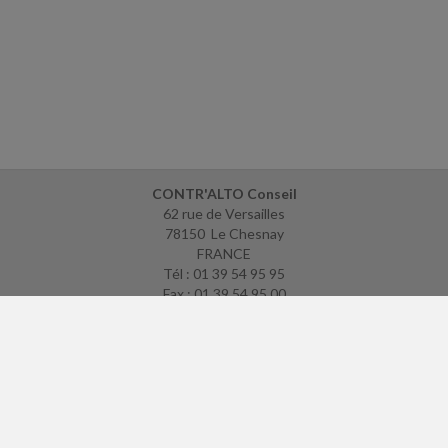
CONTR'ALTO Conseil
62 rue de Versailles
78150 Le Chesnay
FRANCE
Tél : 01 39 54 95 95
Fax : 01 39 54 95 00
ACCUEIL
PLAN
MENTIONS LÉGALES
CONTACT