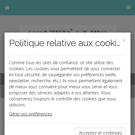
×
Politique relative aux cookies
Comme tous les sites de confiance, ce site utilise des
cookies. Les cookies vous permettent de vous connecter
en tout sécurité, de sauvegarder vos préférences (veille,
Base documentaire
newsletter, recherche, etc.). Ils nous permettent également
de mieux vous connaitre pour mieux vous servir et vous
Dépêches
proposer des services adaptés à vos attentes. Vous
conserverez toujours le contrôle des cookies que nous
utilisons.
j
a
b
Gérer vos préférences
Social
Date: 2025-07-31
REPRÉSENTANT DE PROXIMITÉ ET RÉFÉRENDUM DE
Acceptez et continuez