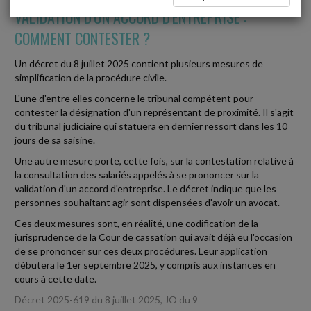
VALIDATION D'UN ACCORD D'ENTREPRISE :
COMMENT CONTESTER ?
Un décret du 8 juillet 2025 contient plusieurs mesures de
simplification de la procédure civile.
L'une d'entre elles concerne le tribunal compétent pour
contester la désignation d'un représentant de proximité. Il s'agit
du tribunal judiciaire qui statuera en dernier ressort dans les 10
jours de sa saisine.
Une autre mesure porte, cette fois, sur la contestation relative à
la consultation des salariés appelés à se prononcer sur la
validation d'un accord d'entreprise. Le décret indique que les
personnes souhaitant agir sont dispensées d'avoir un avocat.
Ces deux mesures sont, en réalité, une codification de la
jurisprudence de la Cour de cassation qui avait déjà eu l'occasion
de se prononcer sur ces deux procédures. Leur application
débutera le 1er septembre 2025, y compris aux instances en
cours à cette date.
Décret 2025-619 du 8 juillet 2025, JO du 9