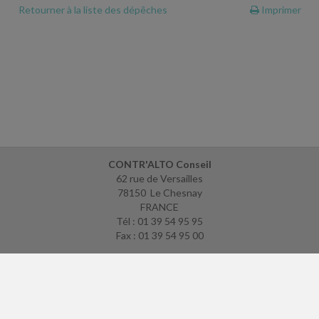
Retourner à la liste des dépêches
Imprimer
CONTR'ALTO Conseil
62 rue de Versailles
78150 Le Chesnay
FRANCE
Tél : 01 39 54 95 95
Fax : 01 39 54 95 00
ACCUEIL
PLAN
MENTIONS LÉGALES